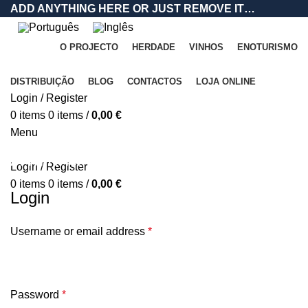
ADD ANYTHING HERE OR JUST REMOVE IT…
O PROJECTO
HERDADE
VINHOS
ENOTURISMO
DISTRIBUIÇÃO
BLOG
CONTACTOS
LOJA ONLINE
Login / Register
0
items
0
items
/
0,00
€
Menu
A minha conta
Login / Register
0
items
0
items
/
0,00
€
Login
Username or email address
*
Password
*