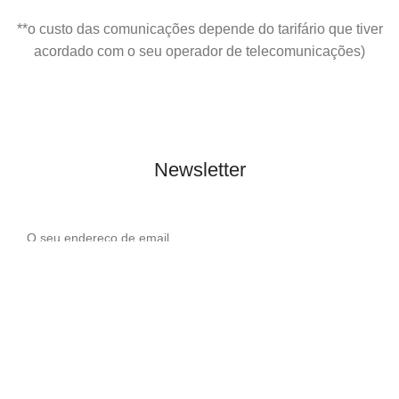
**o custo das comunicações depende do tarifário que tiver
acordado com o seu operador de telecomunicações)
Newsletter
Eu li e aceito a
Politíca de privacidade
© 2022 Casa Agrícola Seixas Correia, Lda | Made by