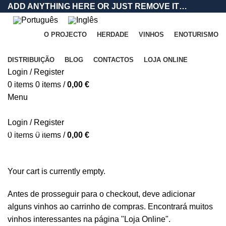
ADD ANYTHING HERE OR JUST REMOVE IT…
O PROJECTO
HERDADE
VINHOS
ENOTURISMO
DISTRIBUIÇÃO
BLOG
CONTACTOS
LOJA ONLINE
Login / Register
0
items
0
items
/
0,00
€
Menu
Carrinho
Login / Register
Checkout
0
items
0
items
/
0,00
€
Encomenda finalizada
Your cart is currently empty.
Antes de prosseguir para o checkout, deve adicionar
alguns vinhos ao carrinho de compras. Encontrará muitos
vinhos interessantes na página "Loja Online".