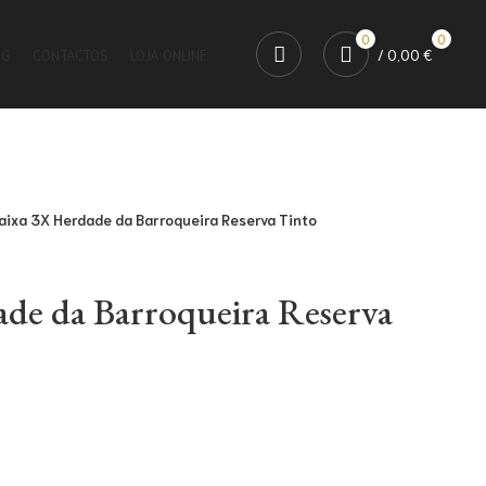
0
0
OG
CONTACTOS
LOJA ONLINE
/
0,00
€
aixa 3X Herdade da Barroqueira Reserva Tinto
de da Barroqueira Reserva